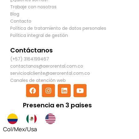
Trabaje con nosotros
Blog
Contacto
Política de tratamiento de datos personales
Política integral de gestión
Contáctanos
(+57) 3164199467
contactanos@aerorental.com.co
servicioalcliente@aerorental.com.co
Canales de atención web
F
I
L
Y
a
n
i
o
c
s
n
u
Presencia en 3 paises
e
t
k
t
b
a
e
u
o
g
d
b
o
r
i
e
Col
/
Mex
/
Usa
k
a
n