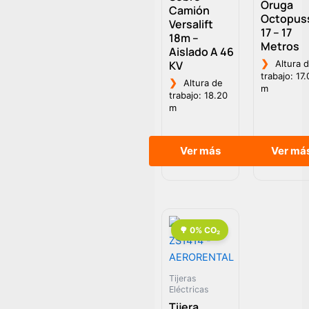
Oruga
Camión
Octopus
Versalift
17 – 17
18m –
Metros
Aislado A 46
❯
KV
Altura 
trabajo: 17
❯
Altura de
m
trabajo: 18.20
m
Ver más
Ver má
Tijeras
Eléctricas
Tijera