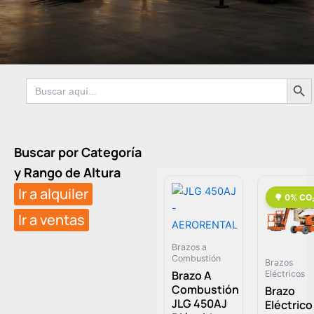
Botón de 
Buscar:
Buscar por Categoría
y Rango de Altura
Ir a alquiler
Ir a ventas
Brazos a
Combustión
Brazos
Brazo A
Eléctricos
Combustión
Brazo
JLG 450AJ
Eléctrico