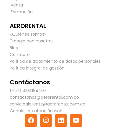
Venta
Formación
AERORENTAL
¿Quiénes somos?
Trabaje con nosotros
Blog
Contacto
Política de tratamiento de datos personales
Política integral de gestión
Contáctanos
(+57) 3164199467
contactanos@aerorental.com.co
servicioalcliente@aerorental.com.co
Canales de atención web
F
I
L
Y
a
n
i
o
c
s
n
u