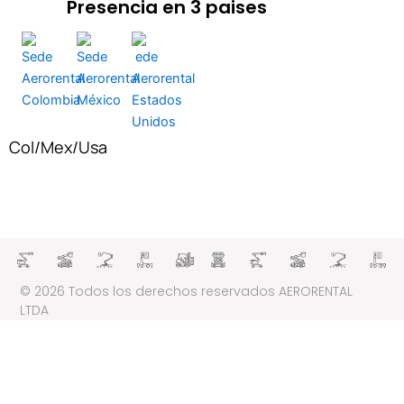
Presencia en 3 paises
e
t
k
t
b
a
e
u
o
g
d
b
o
r
i
e
k
a
n
m
Col
/
Mex
/
Usa
© 2026 Todos los derechos reservados AERORENTAL
LTDA