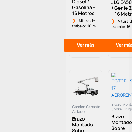
Diésel /
JLG E45
Gasolina –
/ Genie 
16 Metros
– 16 Met
❯
Altura de
❯
Altura 
trabajo: 16 m
trabajo: 16
Ver más
Ver má
Brazo Mont
Camión Canasta
Sobre Orug
Aislado
Brazo
Brazo
Montado
Montado
Sobre
Sobre