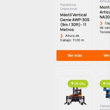
Artícul
Plataforma
Mont
Unipersonal
Artic
Mástil Vertical
NA20
Genie AWP-30S
❯
Cap
(9m / 30ft)- 11
de car
Metros
Tonela
❯
Altura de
trabajo: 11.00 m
Ver más
Ver
Tijeras
Eléctri