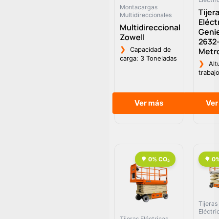
Montacargas
Tijer
Multidireccionales
Eléct
Multidireccional
Geni
Zowell
2632-
❯
Capacidad de
Metr
carga: 3 Toneladas
❯
Alt
trabaj
Ver más
Ver
Tijeras
Eléctri
Tijeras Eléctricas