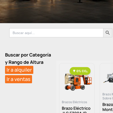
Botón de 
Buscar:
Buscar por Categoría
y Rango de Altura
Ir a alquiler
Ir a ventas
Brazo 
Sobre 
Brazos Eléctricos
Braz
Brazo Eléctrico
Mont