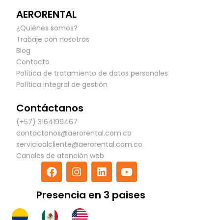
AERORENTAL
¿Quiénes somos?
Trabaje con nosotros
Blog
Contacto
Política de tratamiento de datos personales
Política integral de gestión
Contáctanos
(+57) 3164199467
contactanos@aerorental.com.co
servicioalcliente@aerorental.com.co
Canales de atención web
F
I
L
Y
a
n
i
o
c
s
n
u
Presencia en 3 paises
e
t
k
t
b
a
e
u
o
g
d
b