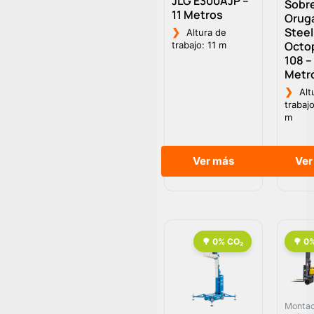
JLG E300AJP –
Sobr
11 Metros
Oruga
Steel
❯
Altura de
Octo
trabajo: 11 m
108 –
Metr
❯
Alt
trabaj
m
Ver más
Ver
Montac