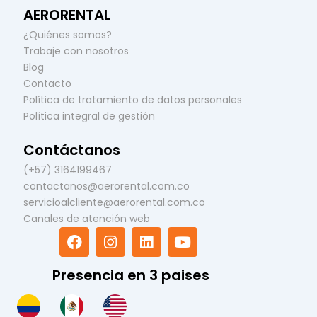
AERORENTAL
¿Quiénes somos?
Trabaje con nosotros
Blog
Contacto
Política de tratamiento de datos personales
Política integral de gestión
Contáctanos
(+57) 3164199467
contactanos@aerorental.com.co
servicioalcliente@aerorental.com.co
Canales de atención web
F
I
L
Y
a
n
i
o
c
s
n
u
Presencia en 3 paises
e
t
k
t
b
a
e
u
o
g
d
b