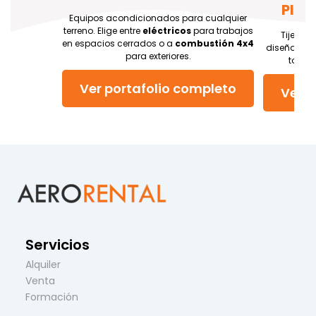
Plat
Equipos acondicionados para cualquier
terreno. Elige entre
eléctricos
para trabajos
Tijeras
e
en espacios cerrados o a
combustión 4x4
diseñadas p
para exteriores.
totalm
Ver portafolio completo
Ver p
Servicios
Alquiler
Venta
Formación