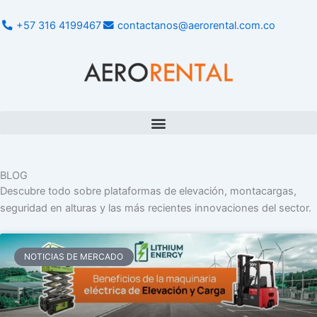
Ir
al
+57 316 4199467
contactanos@aerorental.com.co
contenido
BLOG
Descubre todo sobre plataformas de elevación, montacargas,
seguridad en alturas y las más recientes innovaciones del sector.
Página
Página
Página
Página
Página
NOTICIAS DE MERCADO