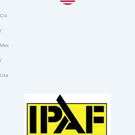
Col
/
Mex
/
Usa