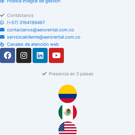
Política integral de gestión
Contáctanos
(+57) 3164199467
contactanos@aerorental.com.co
servicioalcliente@aerorental.com.co
Canales de atención web
F
I
L
Y
a
n
i
o
c
s
n
u
e
t
k
t
Presencia en 3 paises
b
a
e
u
o
g
d
b
o
r
i
e
k
a
n
m