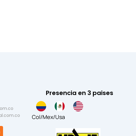
Presencia en 3 paises
com.co
al.com.co
Col
/
Mex
/
Usa
Y
o