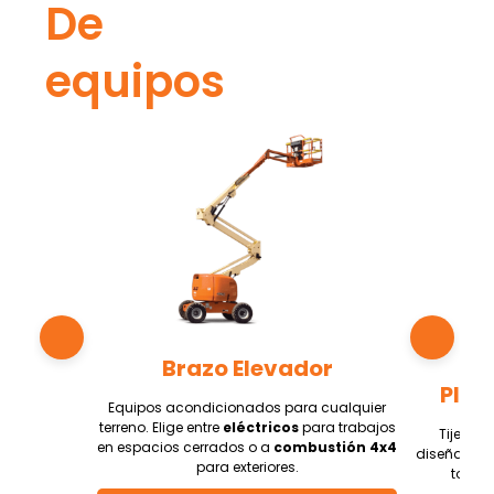
De
equipos
Brazo Elevador
Plat
Equipos acondicionados para cualquier
terreno. Elige entre
eléctricos
para trabajos
Tijeras
e
en espacios cerrados o a
combustión 4x4
diseñadas p
para exteriores.
totalm