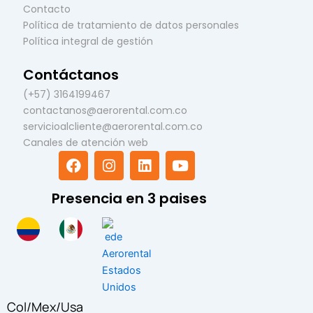
Contacto
Política de tratamiento de datos personales
Política integral de gestión
Contáctanos
(+57) 3164199467
contactanos@aerorental.com.co
servicioalcliente@aerorental.com.co
Canales de atención web
F
I
L
Y
a
n
i
o
c
s
n
u
Presencia en 3 paises
e
t
k
t
b
a
e
u
o
g
d
b
o
r
i
e
k
a
n
m
Col
/
Mex
/
Usa