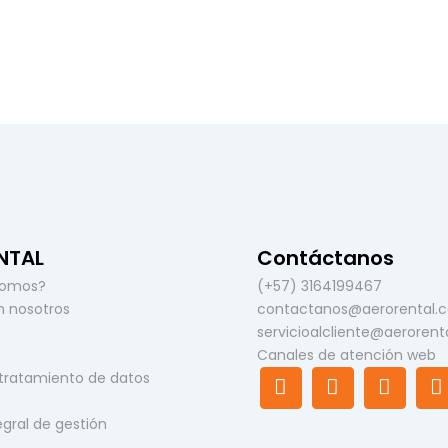
NTAL
Contáctanos
somos?
(+57) 3164199467
n nosotros
contactanos@aerorental.
servicioalcliente@aerorent
Canales de atención web
F
I
L
 tratamiento de datos
a
n
i
c
s
n
u
tegral de gestión
e
t
k
t