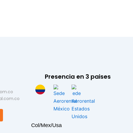
Presencia en 3 paises
com.co
al.com.co
Y
o
Col
/
Mex
/
Usa