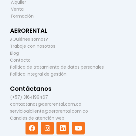
Alquiler
Venta
Formación
AERORENTAL
¿Quiénes somos?
Trabaje con nosotros
Blog
Contacto
Política de tratamiento de datos personales
Política integral de gestión
Contáctanos
(+57) 3164199467
contactanos@aerorental.com.co
servicioalcliente@aerorental.com.co
Canales de atención web
F
I
L
Y
a
n
i
o