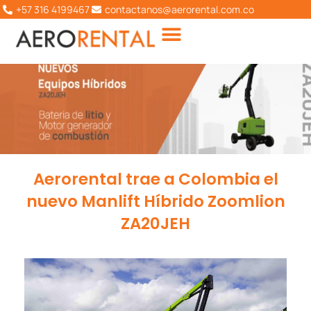
Ir
+57 316 4199467
contactanos@aerorental.com.co
al
contenido
Aerorental trae a Colombia el
nuevo Manlift Híbrido Zoomlion
ZA20JEH