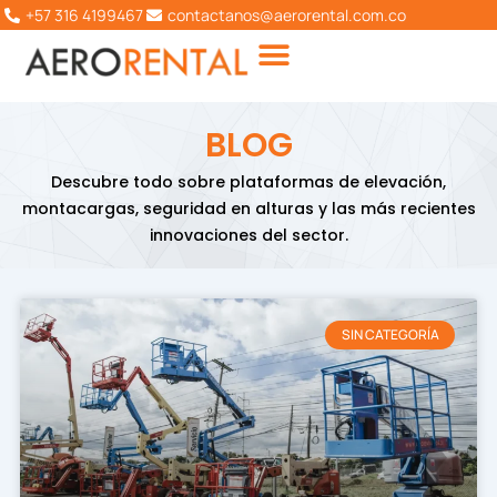
Ir
+57 316 4199467
contactanos@aerorental.com.co
al
contenido
BLOG
Descubre todo sobre plataformas de elevación,
montacargas, seguridad en alturas y las más recientes
innovaciones del sector.
Página
Página
Página
Página
Página
SIN CATEGORÍA