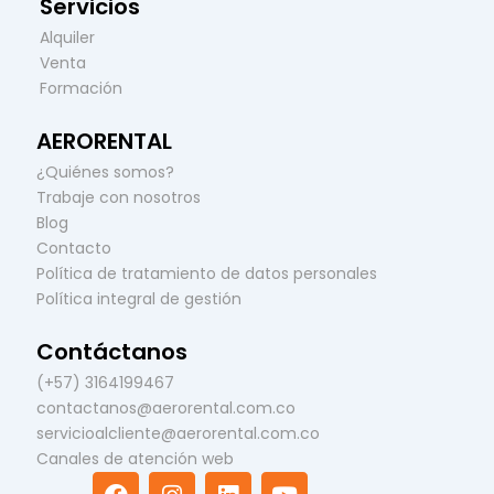
Servicios
Alquiler
Venta
Formación
AERORENTAL
¿Quiénes somos?
Trabaje con nosotros
Blog
Contacto
Política de tratamiento de datos personales
Política integral de gestión
Contáctanos
(+57) 3164199467
contactanos@aerorental.com.co
servicioalcliente@aerorental.com.co
Canales de atención web
F
I
L
Y