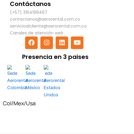
Contáctanos
(+57) 3164199467
contactanos@aerorental.com.co
servicioalcliente@aerorental.com.co
Canales de atención web
F
I
L
Y
a
n
i
o
c
s
n
u
Presencia en 3 paises
e
t
k
t
b
a
e
u
o
g
d
b
o
r
i
e
k
a
n
m
Col
/
Mex
/
Usa