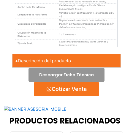
incluyendo el brazo recogido en el techo).
Variable según configuración de fábrica
Ancho de la Plataforma
(Típicamente 1,10 m).
Variable según configuración (Típicamente 0,60
Longitud de la Plataforma
m).
Depende exclusivamente de la potencia y
Capacidad de Pendiente
tracción del furgón seleccionado (homologación
del vehículo automotor).
Ocupación Máxima de la
1 o 2 personas
Plataforma
Carreteras pavimentadas, calles urbanas y
Tipo de Suelo
terrenos firmes
Descripción del producto
Descargar Ficha Técnica
Cotizar Venta
PRODUCTOS RELACIONADOS