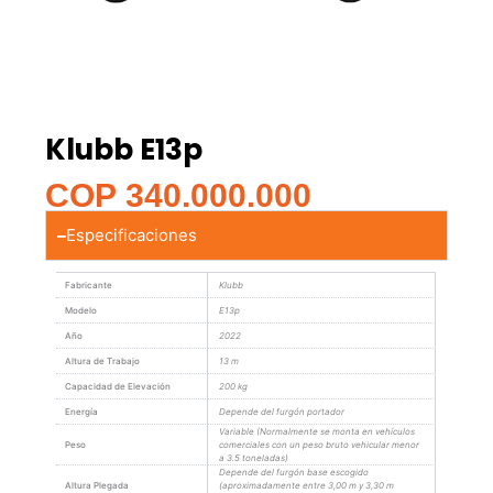
Klubb E13p
COP
340.000.000
Especificaciones
Fabricante
Klubb
Modelo
E13p
Año
2022
Altura de Trabajo
13 m
Capacidad de Elevación
200 kg
Energía
Depende del furgón portador
Variable (Normalmente se monta en vehículos
Peso
comerciales con un peso bruto vehicular menor
a 3.5 toneladas)
Depende del furgón base escogido
Altura Plegada
(aproximadamente entre 3,00 m y 3,30 m