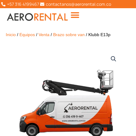
Ir
+57 316 4199467
contactanos@aerorental.com.co
al
contenido
Inicio
/
Equipos
/
Venta
/
Brazo sobre van
/ Klubb E13p