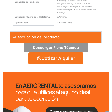
absorbe y compensa desniveles
Capacidad de Pendiente
topográficos muy pronunciados de
forma segura en el punto de trabajo.,
terrenos compactados e industriales. Sin
embargo
Ocupación Máxima de la Plataforma
3 Personas
Tipo de Suelo
Superficie Plana
Descripción del producto
Descargar Ficha Técnica
Cotizar Alquiler