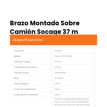
Brazo Montado Sobre
Camión Socage 37 m
Especificaciones
Fabricante
Socage
Modelo
ForSte 37DJ SPEED
Altura de Trabajo
37.30 m
Capacidad de Elevación
225 kg
Tipo de Energía
Combustible
Peso
18.000 kg
Altura Plegada
3.75 m
Ancho de la Plataforma
2.00 m
Longitud de la Plataforma
0.80 m
El camión pesado está diseñado para
asfalto, su sistema de estabilizadores
verticales H+H de recorrido extra largo