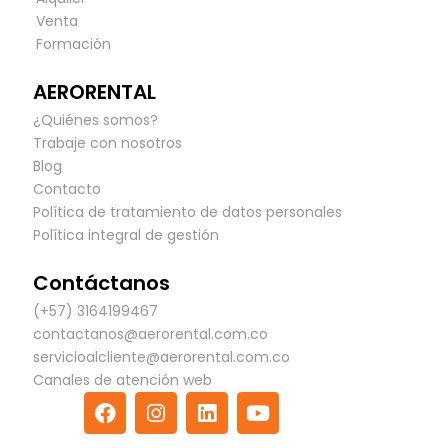
Venta
Formación
AERORENTAL
¿Quiénes somos?
Trabaje con nosotros
Blog
Contacto
Política de tratamiento de datos personales
Política integral de gestión
Contáctanos
(+57) 3164199467
contactanos@aerorental.com.co
servicioalcliente@aerorental.com.co
Canales de atención web
F
I
L
Y
a
n
i
o
c
s
n
u