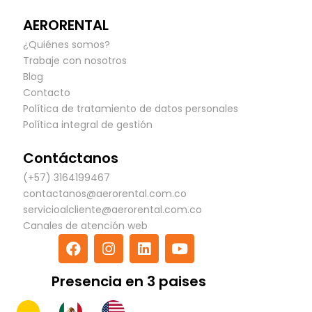
AERORENTAL
¿Quiénes somos?
Trabaje con nosotros
Blog
Contacto
Política de tratamiento de datos personales
Política integral de gestión
Contáctanos
(+57) 3164199467
contactanos@aerorental.com.co
servicioalcliente@aerorental.com.co
Canales de atención web
F
I
L
Y
a
n
i
o
c
s
n
u
Presencia en 3 paises
e
t
k
t
b
a
e
u