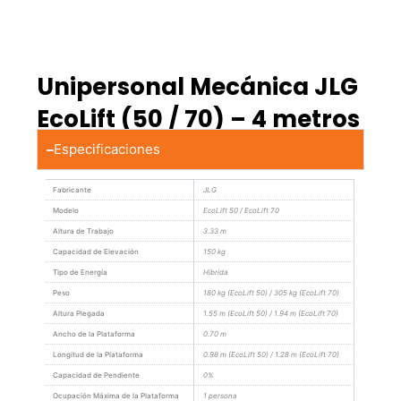
Unipersonal Mecánica JLG
EcoLift (50 / 70) – 4 metros
Especificaciones
Fabricante
JLG
Modelo
EcoLift 50 / EcoLift 70
Altura de Trabajo
3.33 m
Capacidad de Elevación
150 kg
Tipo de Energía
Híbrida
Peso
180 kg (EcoLift 50) / 305 kg (EcoLift 70)
Altura Plegada
1.55 m (EcoLift 50) / 1.94 m (EcoLift 70)
Ancho de la Plataforma
0.70 m
Longitud de la Plataforma
0.98 m (EcoLift 50) / 1.28 m (EcoLift 70)
Capacidad de Pendiente
0%
Ocupación Máxima de la Plataforma
1 persona