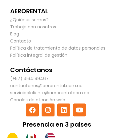
AERORENTAL
¿Quiénes somos?
Trabaje con nosotros
Blog
Contacto
Política de tratamiento de datos personales
Política integral de gestión
Contáctanos
(+57) 3164199467
contactanos@aerorental.com.co
servicioalcliente@aerorental.com.co
Canales de atención web
F
I
L
Y
a
n
i
o
c
s
n
u
Presencia en 3 paises
e
t
k
t
b
a
e
u