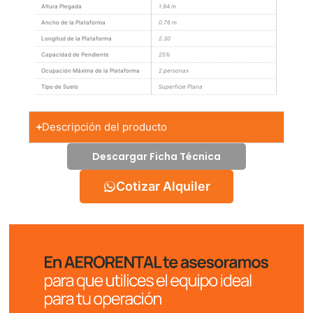
Altura Plegada
1.94 m
Ancho de la Plataforma
0.76 m
Longitud de la Plataforma
2.30
Capacidad de Pendiente
25%
Ocupación Máxima de la Plataforma
2 personas
Tipo de Suelo
Superficie Plana
Descripción del producto
Descargar Ficha Técnica
Cotizar Alquiler