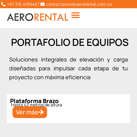
Ir
+57 316 4199467
contactanos@aerorental.com.co
al
contenido
PORTAFOLIO DE EQUIPOS
Soluciones integrales de elevación y carga
diseñadas para impulsar cada etapa de tu
proyecto con máxima eficiencia
Plataforma Brazo
Hasta 43 metros de altura
Ver más