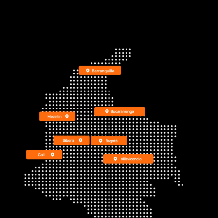
Dirección:
Anillo Vial #kilometro 1, Villavicencio, Meta
Teléfono:
322 3062603