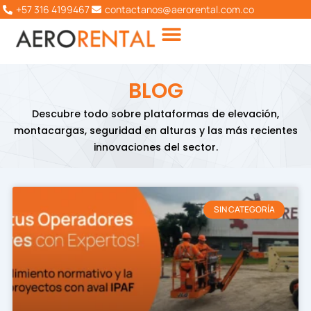
Ir
+57 316 4199467
contactanos@aerorental.com.co
al
contenido
BLOG
Descubre todo sobre plataformas de elevación,
montacargas, seguridad en alturas y las más recientes
innovaciones del sector.
SIN CATEGORÍA