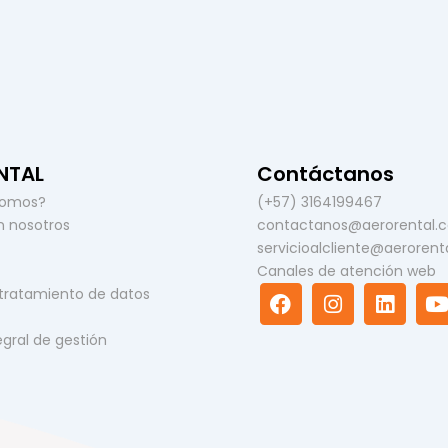
NTAL
Contáctanos
somos?
(+57) 3164199467
n nosotros
contactanos@aerorental.
servicioalcliente@aerorent
Canales de atención web
F
I
L
 tratamiento de datos
a
n
i
c
s
n
u
tegral de gestión
e
t
k
t
b
a
e
u
o
g
d
o
r
i
e
k
a
n