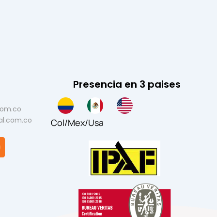
Presencia en 3 paises
com.co
al.com.co
Col
/
Mex
/
Usa
Y
o
b