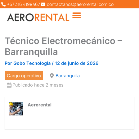
Ir
+57 316 4199467
contactanos@aerorental.com.co
al
contenido
Técnico Electromecánico –
Barranquilla
Por
Gobo Tecnología
/
12 de junio de 2026
Cargo operativo
Barranquilla
Publicado hace 2 meses
Aerorental