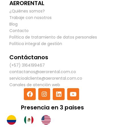
AERORENTAL
¿Quiénes somos?
Trabaje con nosotros
Blog
Contacto
Política de tratamiento de datos personales
Política integral de gestión
Contáctanos
(+57) 3164199467
contactanos@aerorental.com.co
servicioalcliente@aerorental.com.co
Canales de atención web
F
I
L
Y
a
n
i
o
c
s
n
u
Presencia en 3 paises
e
t
k
t
b
a
e
u
o
g
d
b
o
r
i
e